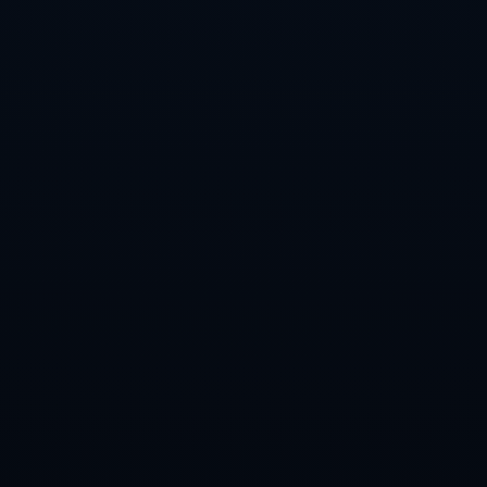
打开了局面，这不仅仅是他个人技术出的色，而是他与
其他球员之间良好配合的结果。波切蒂诺在赛后评估产
品时，明确提到，奇尔维尔的回归让球队的战术选择更
加多样化，也提高了整体的竞争力。
#### 案例分析
我们可以回顾一些成功的球队，发现门前冷静和关键球
员回归对球队的影响。例如，在2021年欧洲杯中，意大
利队依靠默契的配合和冷静的进攻，最终夺得冠军。而
当中多名主力球员在决赛中展现出的稳定表现，正是他
们在赛前充分准备和团队合作的结果。
同样，对于切尔西，保持门前的冷静与奇尔维尔的健康
回归，意味着球队在接下来的一场场比赛中将更具威
胁。波切蒂诺清楚这一点，因此着重强调了这两个方面