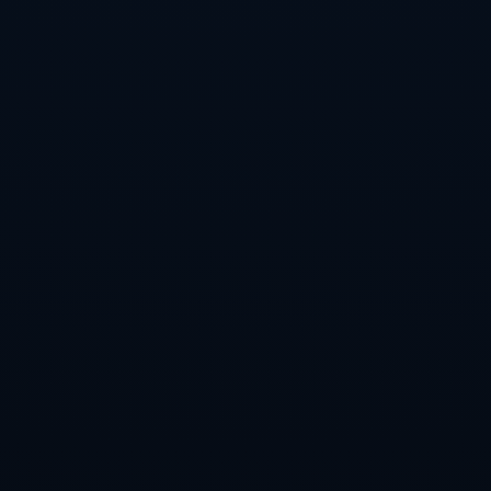
除了在门前的表现，波切蒂诺对**奇尔维尔的回归**也
表达了喜悦之情。奇尔维尔作为球队的左后卫，他的回
归不仅增强了球队的防守实力，也为进攻端提供了更多
的选择。在当今足球的快速节奏中，能够迅速回归并适
应比赛节奏的球员，往往能够在关键时刻提供决定性的
帮助。
在对阵某强队的比赛中，奇尔维尔在上半场的表现证明
了他的重要性。他在左路的突破和传中助攻，帮助球队