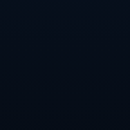
位列第五的加拉格尔以4200万欧元的价格转会至马竞，
这位英格兰新星在西甲的表现备受期待。加拉格尔的加
盟无疑为马竞的中场注入了新鲜血液。作为一名年轻但
极具潜力的中场，加拉格尔的优势在于他的多功能性。
他不仅能够胜任防守型中场的角色，还能够通过自己的