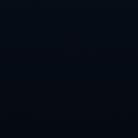
技术和视野为前锋输送威胁球。
案例分析显示，加拉格尔的加盟使得马竞在中场的竞争
进一步加剧。然而，*正是这种良性的竞争环境，促进
了球队整体实力的提升*。在赛季初的几场关键比赛
中，加拉格尔凭借其灵动的跑动和精准的传球，已经为
球队奉献了数次关键助攻。这不仅提升了他个人的价
值，也使得他的比赛经验得到迅速积累。
**战略性引援的成功模式**
观察马竞近年来的引援策略，不难发现其背后蕴含的成
功公式：精准的球探网络、合理的经济投入以及对球员
潜力的准确评估。在过去的几个转会窗中，无论是引入
经验丰富的老将如苏亚雷斯，还是前瞻性签下像菲利克