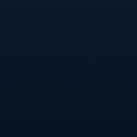
度 球员伤停情况等 比如两支防守型球队在小组赛首轮
相遇 大比分的概率往往低于1比0或1比1的结果 此时选
择小比分区间会更理性
相比之下
大小球玩法
更适合喜欢从整体节奏判断比赛的
玩家 它只关心双方总进球数是否大于或小于某个临界值
常见的如2 5球 若你选择大于2 5球 意味着两队进球总数
需达到3球或以上 才算命中 这种玩法淡化了胜负 重点转
向比赛是否开放 进攻是否犀利 在世界杯赛场 一些传统
强队对阵弱旅时 往往会拉高总进球 但淘汰赛阶段由于
压力骤增 大小球多偏向小 通过赛程阶段的转换适时调
整下注思路 是老玩家的经验之一
组合与串关玩法 风险与收益的平衡艺术