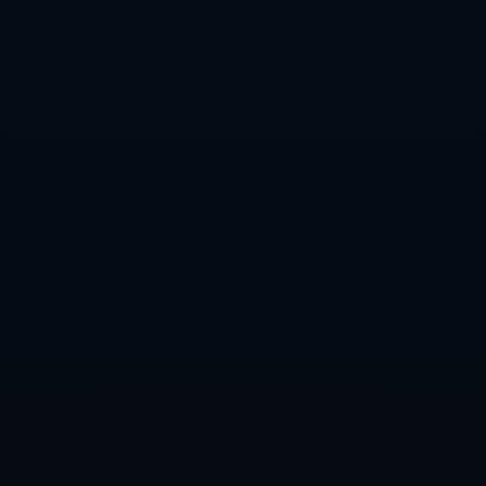
实战组合示例 从一场比赛到整个赛程的布局思路
以某届世界杯小组赛一场焦点战为例 假设对阵为传统强
队A对阵黑马B 市场普遍看好A队 但通过数据发现 B队
在预选赛阶段进攻效率极高 且习惯打快速反击 此时 可
以构建一个多层次的竞猜组合 首先 在基础玩法上 采用