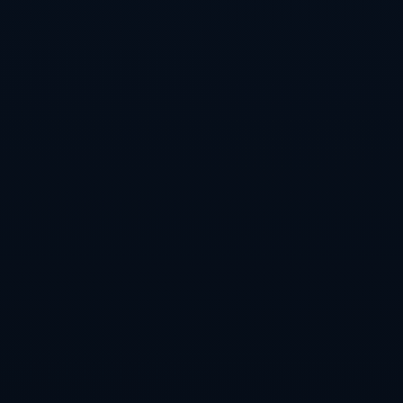
杯竞猜视作一种娱乐消费 例如提前规划整个赛事期间可
承受的总金额 每日或每轮不超过某个比例 避免因为一
两场失利而打乱节奏 同时 不要因短期的几次命中就产
生“系统已被你看穿”的错觉 世界杯是一项高偶然性的赛
事 即使职业机构也无法做到场场准确 玩家需要接受不
确定性 并在此基础上追求更科学的选择
数据分析与赛前信息 提升命中率的关键工具
现代世界杯竞猜早已进入
数据驱动时代
除了比分与战绩
单场比赛还有射门次数 控球率 xG预期进球值 防守成功
率等指标 这些信息能让判断更立体 比如一支球队连续
两场小胜 对手 若从比分看似乎状态火热 但如果数据呈
现出他们在场面上处于被动 多次被对手压制 那么在面
对更强对手时 就需要谨慎看待其延续性