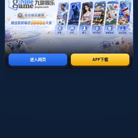
盘 其核心理念是通过让球来平衡双方实力差距 比如一
场小组赛 巴西对阵一支世界排名靠后的球队 若盘口为
巴西让一球 那么比赛结束后需要将巴西的进球数减去一
球 再来判断输赢 若巴西只赢一球 实际盘面为平局 若赢
两球以上 才算真正赢盘 这种方式让原本“一边倒”的比
赛在竞猜层面变得更有悬念 同时也体现出
赔率与盘口
背
后的信息含量 经验玩家往往会从盘口变化中判断机构对
赛果的倾向