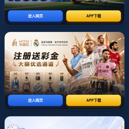
之前 构建一套更清晰的认知框架
基础玩法解析 让每一场比赛都看得更明白
在所有世界杯竞猜方式中 最常见的就是
胜平负
又称独赢
盘 即竞猜一场比赛的常规时间内 主队胜 平局 或客队胜
这是最适合新手的入口玩法 不需要复杂数据 只要看清
对阵双方的实力与状态 结合赔率即可做出判断 需要注
意的是 胜平负通常仅计算90分钟常规赛加伤停补时 不
包含加时赛和点球大战 这一点经常被忽略 例如某届淘
汰赛 阿根廷与荷兰在常规时间战成平局 加时阿根廷获
胜 若你选择的是胜平负玩法 常规时间为平局 那最终结
果即为平而非主胜
另一种基础玩法是
让球玩法
也可以称为亚洲盘口或让球