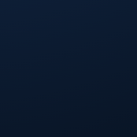
在更长的赛程和更复杂的小组设置中胜场数与净胜球不再是唯一
量显然高于在弱组刷分的表现这一点在统计分析中往往通过对