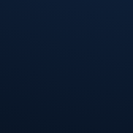
2026世界杯扩军至48队意味着参赛球队战绩分布更为离
核心指标而是需要与对手强弱阶段性状态以及赛程密度结合
手平均FIFA积分对手世界排名和交锋历史胜率等数据来校