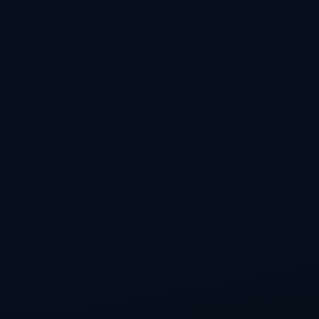
具体到统计层面包括进攻端的场均射门次数射正率转化率xG
力的瞬间爆发还是依靠成熟体系的整体运转来支撑战绩
多机会浪费在无效远射上B队则更多依靠中后场快速推进和战
力的隐患而B队虽然数据上显得“被动”但具备在关键瞬间解