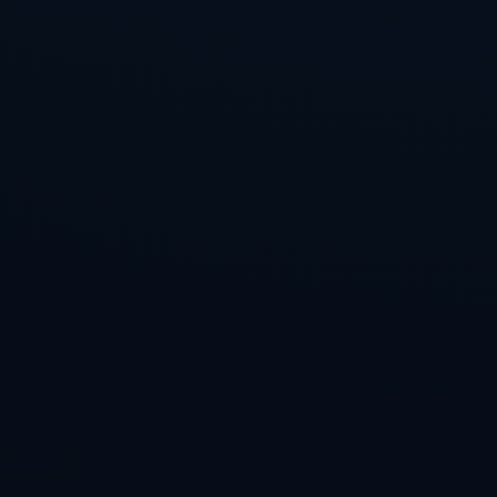
主办方球队与区域因素对战绩的隐性影响