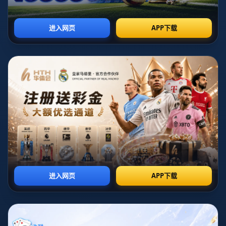
“花架子”，而是贯穿赛前准备、临场指挥、媒体解读和
球迷讨论的核心工具，是理解现代足球的一把“放大
镜”。
世界杯数据记录的基础框架与维度
要全面解析世界杯赛事数据记录，首先要弄清楚数据的
层级与维度。最基础的是结果数据，如比分、进球时
间、红黄牌、换人记录等，它们勾勒出比赛表层的“剧
情线”。再往下是技术统计数据，包括射门次数、射正
率、传球成功率、抢断和拦截次数、关键传球、成功过
人以及控球率，这一层数据帮助我们评估球队的技术风
格与掌控力。更深一层则是事件级与位置数据，比如每
一次触球、每一次对抗的发生地点、球员在场上的移动
轨迹、不同区域的传球网络等，可以通过光标图或热力