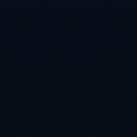
世界杯不仅是球队的战场，也是叙事与话题的竞技场。
媒体和数据公司会在海量记录中挖掘具备故事性的切
片，例如“某球员连续三届世界杯至少打进两球”“某队
在落后情况下的逆转概率”。通过数据可视化平台，这
些信息以折线图、热力图、传球网络图、触球分布图等
形式呈现，使复杂统计在几秒内就能被非专业观众理
解。球迷则借助这些可视化图表，在社交平台上进行更