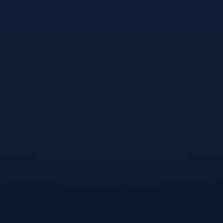
预期进球xG模型、进球时机分布模型、点球成功率模型
等，对未来比赛进行概率评估。在这些分析中，逻辑回
归、贝叶斯模型以及机器学习算法被广泛应用，用以挖
掘传统肉眼难以察觉的模式。
关键指标的深度解读与误区
在世界杯的统计分析中，最受关注的指标之一是控球
率。控球率高并不等同于表现优异，更多时候它只是反
映了比赛风格而非绝对实力。2018年世界杯上，有球队
在控球率处于劣势的情况下通过精准反击和高效射门赢
得关键淘汰赛，这提醒我们需引入场均推进速度、传球
纵深度、进入危险区域次数等指标综合判断。另一个典
型指标是预期进球xG，它通过射门位置、身体部位、射