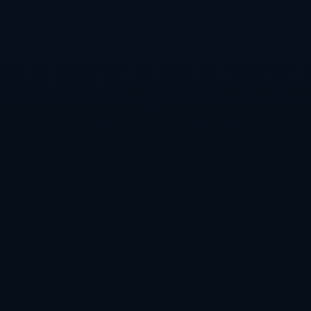
媒体与球迷对统计分析的再包装与再解读