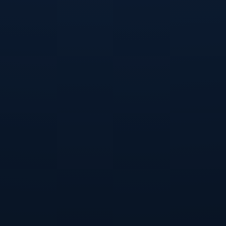
门方式等因素给每次射门赋予一个概率值，用于衡量机
会质量。当一支球队xG远高于实际进球时，往往意味着
其终结能力不足或对方门将发挥异常出色；反之，则可
能是少量高质量机会被充分转化。误区在于，xG只是概
率模型，并不能完全捕捉个人灵感、心理压力等难量化
因素，因此在世界杯这种短期杯赛中，仍需保留对“爆
冷”和“神迹”的容忍度。
案例分析 德国队与数据驱动的战术演进
以德国队为例，可以更直观地理解世界杯赛事数据记录
与统计分析的实践价值。2006年本土世界杯之后，德国
足协建立起覆盖各级梯队的统一数据平台，对球员的速
度区间、对抗成功率、跑动距离、无球跑动线路等进行
长期跟踪。到2014年世界杯时，德国队的数据组不仅能