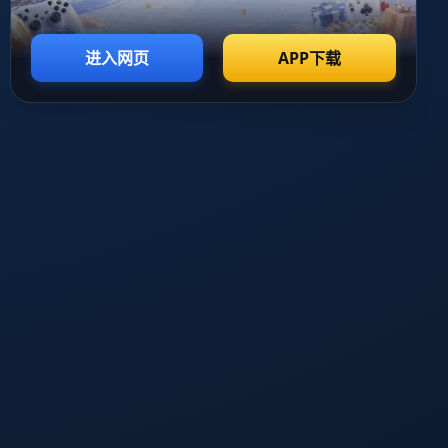
联系我们
的安全性往往被情绪掩盖 一旦资金被黑 账号被盗 又或者投
位参与者最重要的自我保护手段