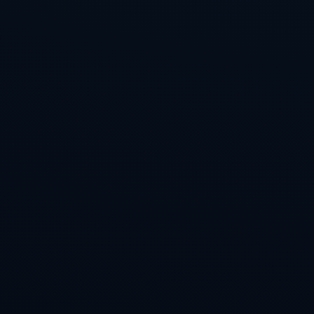
在资金层面 充值与提款的安全和效率 是判断世界杯下注平
避免平台挪用用户资金进行高风险运作 一旦平台频繁出现不
择一家新上线的平台 早期小额充值和提现都很顺利 但在
支付在这种案例中 用户缺乏对平台资金实力和规则透明度的
围绕下注本身 赔率与规则透明度 也是安全性评估的重要维
判负等 赔率变化也会有相应的时间记录和变动说明 而一
用户尝试申诉时 只会得到千篇一律的机械回复 因此 在下
视作潜在风险信号