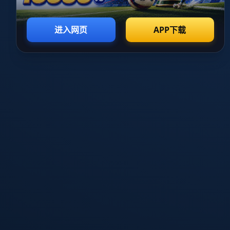
网站首页
全面解析世界杯下注平台安全性与风险评估
当世界杯哨声响起时 无数球迷在为喜爱的球队呐喊助威的同
注数据被篡改 激情就会在瞬间化为懊悔 因此 在接触任何