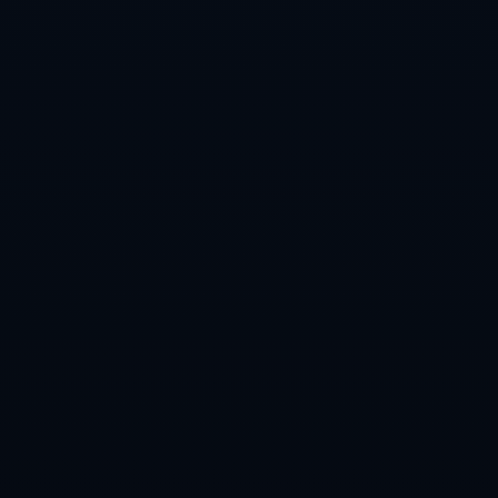
赛后，关于这次攻防的讨论同样热烈，有人将焦点放在
亚历山大未能命中的那记三分，认为他可以选择更稳妥
的进攻方式；也有人将更多掌声送给霍姆格伦，认为他
的补篮完成了对队友的“托举”，是团队信任的体现。从
更宏观的视角来看，篮球比赛从来不是简单的“英雄与