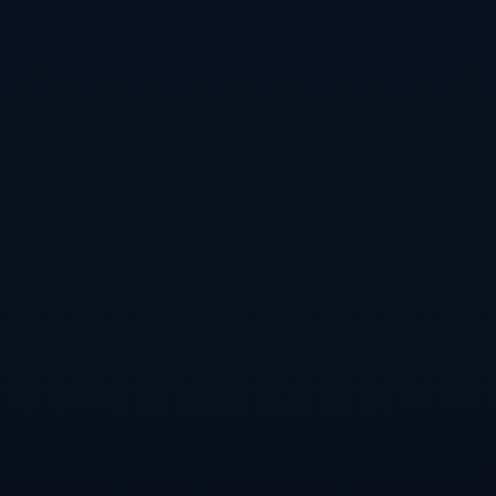
的一瞬间，其他球员还在仰头观望时，他已经起跳伸
手，将这记悬空的希望强行攫取。落地前，霍姆格伦并
未选择调整，而是在空中直接将球轻拢向篮板一拍，皮
球擦板入网，计时器只剩下零点几秒。对手即便在发边
线球后匆忙远投，也已经无力回天。这一次，是霍姆格
伦而非亚历山大，将自己的名字写进了本场比赛的高光
时刻。
从战术层面来看，这次进攻既有设计，也有即兴。原本
雷霆的意图是通过亚历山大持球单打完成终结，他的突
破分球与抛投都是可选项。然而对手显然预判到了这一
点，在三分线外给予了他有限空间、但果断收缩对篮下
保护，这让亚历山大在读秒阶段更倾向于选择个人三
分，避免压哨突破被多人包夹。霍姆格伦的补篮，则是