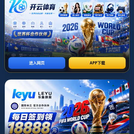
新闻中心
霍姆格伦补篮得手 亚历山大三分未果
发布时间：2026-07-07T08:29:28+08:00
终场哨声前的最后一攻，全场的呼吸仿佛都被按下了暂
停键。雷霆队在落后一分的局面下握有绝杀机会，亚历
山大高位持球指挥战术，全场灯光仿佛只聚焦在他一人
身上。然而真正决定胜负的，却是那记出人意料的补篮
——霍姆格伦在混战中杀入篮下，在时间几乎被耗尽的
瞬间抢下关键前场篮板，顺势将球轻巧补进，完成准绝
杀式的反超。而在此之前，亚历山大外线三分出手未果