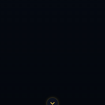
面会是亚历山大沉稳运球、果断后撤，再到皮球砸筐而
出的那一刻全场的惊呼，而紧接着，是霍姆格伦在人群
中高高跃起、补篮得手、双臂下落时全队冲入场内的狂
奔庆祝。在这记补篮与未果三分的交织中，一支年轻球
队的成长轨迹清晰可见：他们学会了在失误和遗憾的缝
隙中，抓住转瞬即逝的机会，也在一次次关键回合的锤
炼中，让“差一点”的遗憾，变成真正意义上的赢球资
本。
上一篇：常规赛集锦：埃德蒙顿油人3-2力克卡尔加里火焰
下一篇：中超-王钰栋助攻乌龙+打入首球 布彭扎梅开二度 浙江4-0大胜三镇