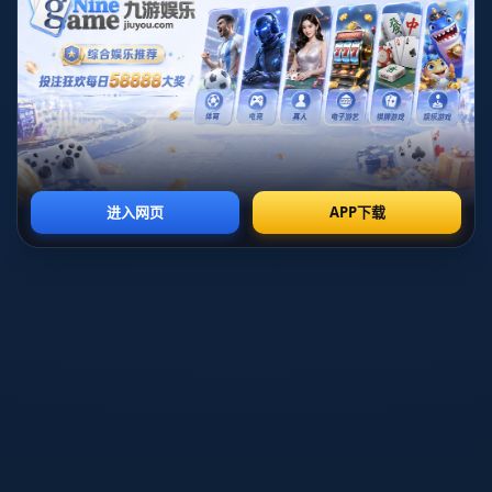
本场比赛从一开始就充满对抗性和观赏性，雷霆与对手
在节奏与身体对抗上都拉满火力。亚历山大依旧是球队
进攻的绝对核心，他利用挡拆制造空间，频频通过变向
与急停中投撕裂对方防线，多次在错位单打中展现出明
星级别的进攻效率。对手的外线防守策略也相当坚决，
对亚历山大采取延误加夹击的方式，尽量逼迫他出球，
不允许他轻松完成三分出手。整场比赛，亚历山大在外
线的手感一般，虽然在中距离和突破终结方面依旧稳
定，但关键时刻的那记三分偏出，令全场一度发出遗憾