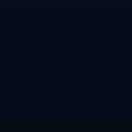
格互补，有望在球场上形成良好的化学反应。
作为年轻球员的榜样，李昊先的经历能够激励更多同龄
队员努力追梦。他在马德里竞技的训练经历，也将带回
国奥队，为队伍提供更为先进的理念。在准备U20比赛
的过程中，年轻球员之间的互相学习和借鉴将形成良好
的氛围。
国奥队的教练组也希望能够通过李昊先的加入，在战术
布置上更加多元化。他在马竞学习的技战术思维，能够
为球队在比赛中提供新的见解，从而有助于提升全队的
整体作战能力。
4、未来发展展望
李昊先的未来发展将会受到广泛关注。经过马竞的训