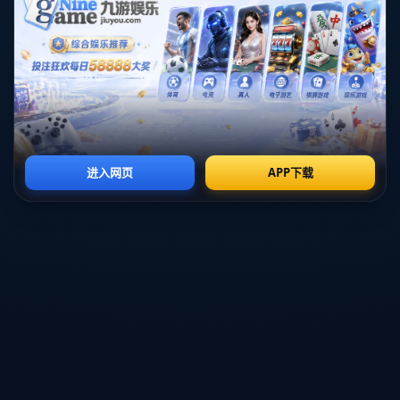
是对其能力的进一步认可。
通过在马竞这样的高水平俱乐部进行训练，李昊先将会
面临更加严苛的竞争。这一经历无疑将使他在技术、意
识和心态上都得到质的飞跃，为他的未来奠定更加坚实
的基础。
2、赴马竞训练的意义
马德里竞技作为西班牙足球的传统强队，近年来在国内
外赛场上的表现尤为出色。李昊先选择在此进行训练，
充分体现了其提升自我的决心和信心。在这样的环境
中，他将有机会学习到不同于国内的先进足球理念和技
术。
在马竞的训练中，李昊先将接触到世界顶级教练和球