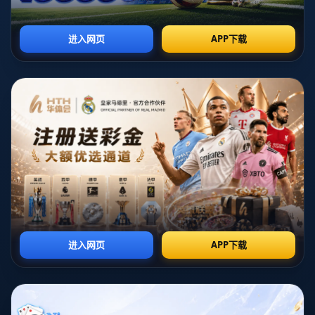
望这次经历能为中国足球在国际舞台上赢得更高的认
可，增强年轻球员的自信心和战斗力。
1、李昊先的职业背景
李昊先，作为新一代中国足球的代表性人物，早在职业
生涯初期就展现出了不俗的天赋。他在各级青年队伍中
的表现引发了教练组的注意，逐渐被提拔到一线队。他
的技术特点以速度见长，控球能力和视野也让他在比赛
中游刃有余。
在俱乐部生涯中，李昊先不仅在国内联赛中崭露头角，
更是在各种比赛中积累了丰富的经验。随着他不断成
长，很多专家认为他有潜力在国际赛场上大放异彩。此
次赴马竞训练，不仅是个人职业生涯的一个转折点，更