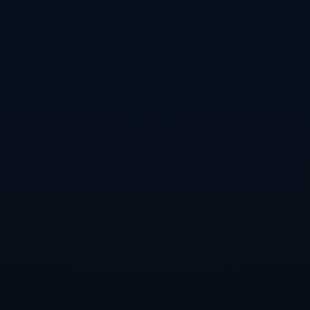
阿劳霍选择在本周五重返巴塞罗那，这一行动标志着他
康复进程中的一个重要阶段。他不仅将在熟悉的环境中
进行进一步康复训练，还将参与球队的日常活动，以确
保在战术上与队伍无缝衔接。这一过程是十分关键的，
*因为与队友的磨合将直接影响到将来比赛的表现*。
对于巴塞罗那俱乐部来说，阿劳霍的回归无疑增强了球
队的防守实力。目前球队正处于赛季的关键期，阿劳霍
的恢复对于球队争夺冠军头衔至关重要。他的经验和技
术将为球队带来更多的竞争力。
### 球迷的期望与支持：阿劳霍康复路上的动力
阿劳霍的康复不仅仅是他个人的奋斗，也是球迷们始终
关注和期待的焦点。球迷的支持和期待成为了他康复过