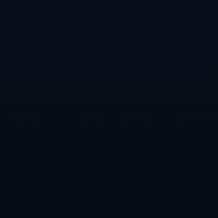
程中的巨大动力。通过社交媒体平台，众多球迷纷纷表
达了对阿劳霍的祝福，希望他能尽快重返赛场。
在面对职业生涯的挫折和挑战时，运动员往往需要更多
的心理支持和动力，而来自球迷的支持正是他们坚持的
原因之一。阿劳霍也表示，正是因为这份支持，他更有
信心和动力去面对康复过程中的每一个挑战。
通过详尽的康复计划和不懈的努力，阿劳霍在为光辉的
回归赛场做好准备。*当他再次披上巴塞罗那队服站在
球场上时，他不仅代表了个人的努力，更象征着团队的
进步和球迷的期待。*