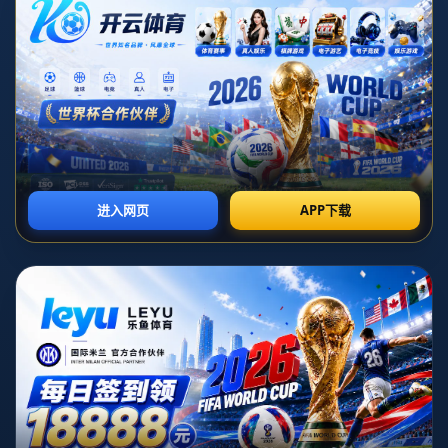
新闻中心
每体：阿劳霍将于本周五返回巴塞罗那，
继续康复进程
发布时间：2026-07-07T08:29:28+08:00
**重返巴塞罗那，阿劳霍的康复之旅**
*作为一名备受瞩目的足球选手，阿劳霍的健康状况一
直牵动着巴塞罗那球迷的心弦。此次他将于本周五重返
巴塞罗那，继续他的康复进程，这无疑给球队及球迷打
了一剂强心针。*