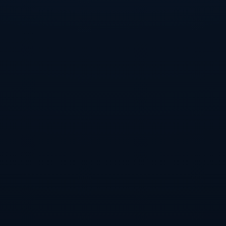
在两位球星的职业生涯中，他们通过互相之间的对抗不
断提高自己的能力。詹姆斯在分析约基奇的比赛录像
时，往往会注意到他在进攻中出其不意的传球，以及在
防守中对对手的精准预判。而约基奇则从詹姆斯的比赛
中学习如何在关键时刻临危不惧地挺身而出，以个人能
力左右比赛的胜负。