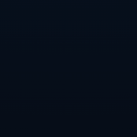
对于他们而言，这不仅仅是对对方技术的探讨，更是对
**比赛策略**的深入研究。面对彼此这样的顶级选手，