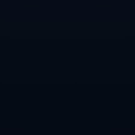
**案例分析：体育与政治的完美结合**
足坛常常被用于政治目的，这在历史上并不鲜见。在
2000年代初，时任法国总统的萨科齐就曾频频出现在法
国足球比赛的现场，与足球明星亲密互动，从而提高自
己的知名度和影响力。类似地，斯塔默此次观战阿森纳
vs狼队的做法，可以视为一种“体育外交”的策略应用。
这种策略通过共享的体育狂热强化了领袖与人民之间的
联系，有助于塑造更具亲和力的领导者形象。
综上所述，不同领域的交汇常常能产生意想不到的效