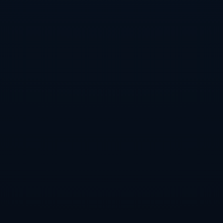
通过此次观战，斯塔默巧妙地提升了自己的个人形象。
在英国这样一个足球狂热的国家，政客对足球的热情或
多或少都会影响其**公众形象**。斯塔默明白，亲临比
赛现场不仅能获得足球迷的好感，还能传达出亲民、平
易近人的态度。与其他政治活动相比，这种方式更为自
然，也更容易拉近与普通民众的距离。