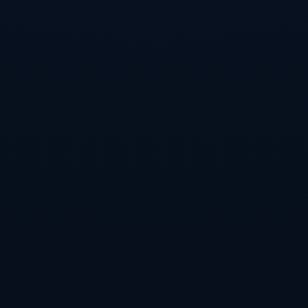
**预防肌肉超负荷的策略**
多明格斯的情况为其他运动员及其教练团队敲响了警