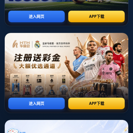
在紧张的比赛环境下，运动车员们的身体素质和健康状
态备受关注。近日，关于巴萨后卫多明格斯的伤情报道
引起了广泛讨论。根据记者的最新消息，他的伤情**无
大碍**，这对于球迷和球队来说无疑是个好消息。
**多明格斯伤情的背景**
多明格斯自加盟巴萨以来，以其卓越的防守能力和出色
的场上表现赢得了许多球迷的心。他的缺席不但让球队
后防线减员，还影响了整个战术部署。因此，当他因右