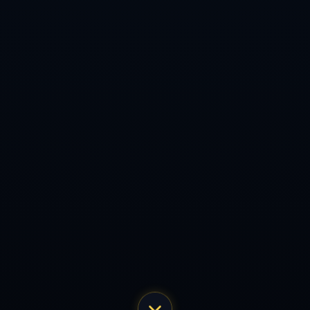
上一篇：丁彦雨航离开三人男篮国家队 他未达比赛要求
下一篇：西媒介绍瓜帅资产：豪宅、豪车、名表一个不缺