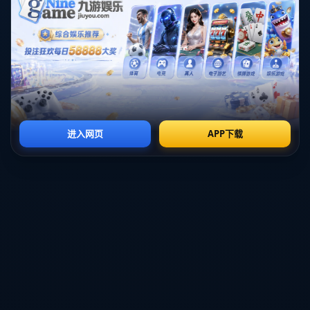
这种能力在本场比赛中得到了淋漓尽致的展现，成为博
洛尼亚防线的噩梦。
**博洛尼亚的反思：错失良机**
尽管博洛尼亚此次败北，他们在比赛中的努力同样值得