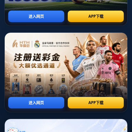
时，威胁自然更大。”这一观点强调了明星球员在足球
比赛中的关键作用。既然如此，我们来探讨一下这三位
球员如何提升整个球队的威胁性以及这对于其他球队的
战略影响。
在现代足球中，明星球员不仅具备出色的个人技术，更