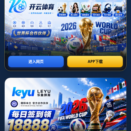
新闻中心
穆斯卡特：当你有奥斯卡、巴尔加斯、武
磊时，威胁自然更大
发布时间：2026-07-07T08:29:28+08:00
**穆斯卡特：当你有奥斯卡、巴尔加斯、武磊时，威胁
自然更大**
在当今足球世界中，一支球队的威胁程度不仅仅取决于
球员的数量，更重要的是球队内部拥有的明星球员。正
如穆斯卡特所言：“当你有奥斯卡、巴尔加斯、武磊