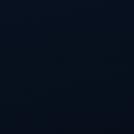
还包括他对比赛的理解、场上的决策能力和心理素质。在克洛
职业生涯的新突破。最开始，他并不习惯英超的快节奏和高强