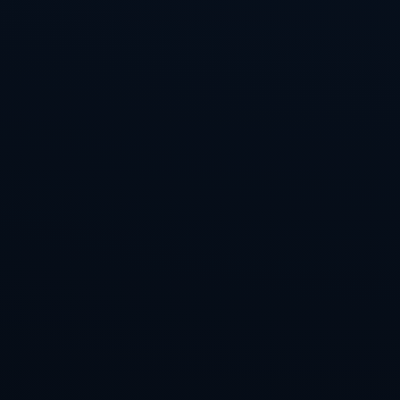
克洛普为赫拉芬贝赫量身定制的训练计划，不仅提高了他的
克洛普的重视和培养下得到了极大的提升。
**案例分析：费尔米诺与亨德森**
克洛普对球员的培养并非个例。我们可以通过*费尔米诺*
联成为利物浦战术中的关键。而亨德森则在克洛普的指导下
**克洛普的长期计划**
在赫拉芬贝赫的成长过程中，克洛普的长期计划起到了决定
他们在良好的环境中逐渐成熟。这种眼光长远的策略帮助利