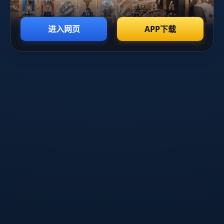
公司简介
产品中心
新闻资讯
行业资讯
公司动态
斯洛特：是克洛普调教了赫拉芬贝赫
发布时间：2026-07-07T08:29:28+08:00
，而对于年轻球员来说，拥有一位优秀的教练更是极其重要。近日，荷兰
们不禁思考：克洛普到底是如何帮助这位年轻的天才走上正轨，又为何如此
哲学和对球员发展的敏锐洞察力而闻名。他的"重金属足球"风格强调快速、