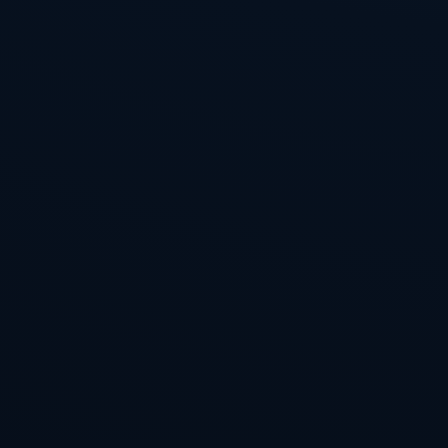
赫拉芬贝赫自从加盟利物浦以来，在克洛普的指导下取得了
普的培养下，赫拉芬贝赫不仅学会了如何运用自己的天赋，
**赫拉芬贝赫的发展历程**
赫拉芬贝赫的崛起并非一帆风顺。他在青训时期曾被多家俱
度，但在克洛普的循序渐进的指导下，他逐渐适应，并在比