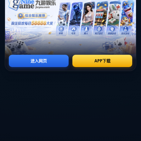
在球场上，心理素质往往决定胜负。瓜迪奥拉重视球员
心理的培养，通过适当的压力和挑战，促使球员在比赛
中发挥出最佳水平。他经常和球员进行一对一的交流，
帮助他们克服心理障碍，提高自我认知。**德布劳内
**（Kevin De Bruyne）曾在接受采访时表示，瓜帅的鼓
励和指导让他在面对压力时能够更加从容，他在场上的
表现更具创造力和自信。
**三、个性化训练**
瓜迪奥拉会根据每位球员的特点，定制个性化的训练计
划。他深知每个球员的优劣势，因此会有针对性地进行
训练。这一理念在**菲尔·福登**（Phil Foden）身上得
到了很好的体现。从一个年轻小将成长为球队的核心，
福登在瓜帅的指导下，不仅技术更为精湛，甚至在比赛