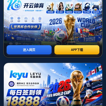
新闻中心
詹俊：瓜帅对球员提升帮助有多大？
发布时间：2026-07-07T08:29:28+08:00
**詹俊：瓜帅对球员提升帮助有多大？**
在现代足球界，教练的角色日益显得举足轻重。尤其是
当谈到誉满全球的**瓜迪奥拉**（Pep Guardiola）时，
他不仅是一个战术大师，更是球员发展的引导者。通过
其执教经历，我们不难发现，瓜帅对球员的提升和发展
有着不可小觑的影响。本文将探讨**瓜帅**如何通过独
特的训练方式和战术理念，帮助球员实现自我超越。