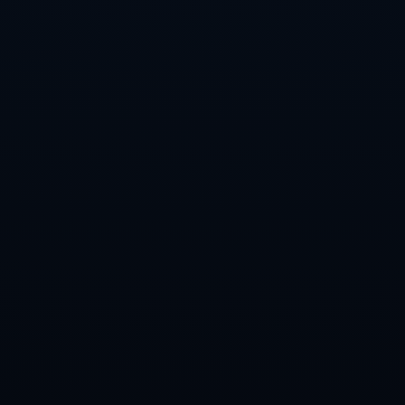
术上有了显著提高，心理素质和场上决策能力也变得更
加成熟。
总之，**瓜帅对球员的提升**毫无疑问具有深远的影
响。他的战术理念、心理素质培养、个性化训练以及团