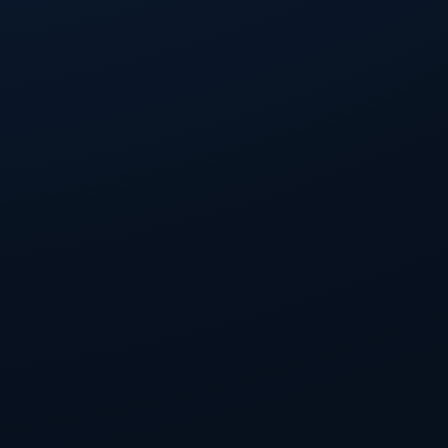
，他的发挥受到了限制。**此次将安德里戈租借出去，或许