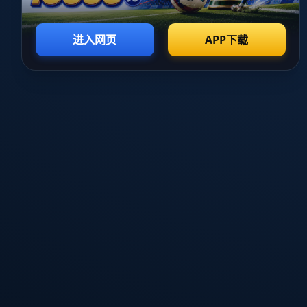
网站首页
### 成都蓉城二次转会只会小幅调整 安德里戈租借出去
在中国职业足球的转会市场上，成都蓉城的表现向来备受关
整，尤其是安德里戈将被租借出去**。这无疑引发了球迷
#### 一、成都蓉城的转会策略
成都蓉城在过去的转会窗中，已经积极布局球队的建设。球