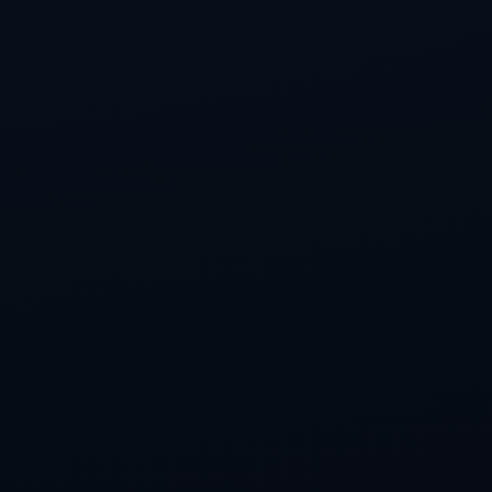
态，重回第一线。成都蓉城希望通过类似的方式来激活安德里
*，将有助于提升整体战斗力。而安德里戈的租借也是一种尝
这样的做法不仅增强了球队的配置，也为年轻球员提供了表现
定位。球迷们在期待新赛季来临之际，也对球队的发展与壮大
队的调整，必将共同推动成都蓉城迈向更加辉煌的明天。