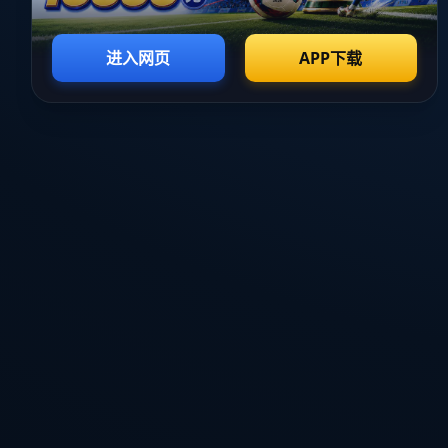
网站首页
博格巴
**博格巴：重拾辉煌之路**
保罗·博格巴，这位曾经的法国天才中场，如今重返尤文图
时分析博格巴在尤文的现状和他个人的职业生涯愿景。
**与尤文图斯的合约关系**
博格巴在重返尤文后，明确表态他与尤文签有合同，这是对