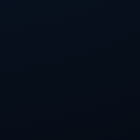
境有助于他恢复健康，并且发展潜力巨大。尤文图斯作为一家