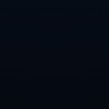
### **提升球队的执行力**
针对爵士队目前的状况，教练需要采取一些措施来提升
球队的执行力。首先，**加强日常训练中的战术讲解
**，确保每位球员都能理解并牢记各自的职责。其次，
利用视频分析技术，回顾比赛中的关键回合，让球员们
意识到战术执行中的不足。最后，鼓励球员们在比赛中
进行角色互换，在不同位置上进行尝试，为球队提供更
多选项和应变能力。