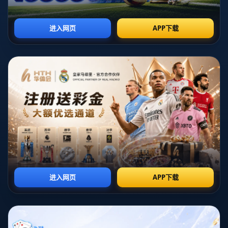
在篮球比赛中，如何发挥出球员的优势、确保球队能在
关键时刻做出正确的决定，常常成为一场比赛的胜负关
键。近期，爵士队的主教练在一次赛后采访中提到了一
点：在球馆里，所有人都知道克内克特要投，但我们的
队员却不知道。这一言论不仅引发了广泛关注，也让我
们思考球场上关于意识、执行和战术配合的重要性。
### **意识的重要性：团队沟通的缺失**