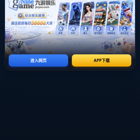
主教练的这番话实际上反映了球队在执行战术时存在的
一个根本性问题。克内克特虽然作为主要得分手，所面
对的防守压力却无人能知。这说明**球队内部在战术部
署上存在沟通不畅的问题**。每一位球员都应当对场上
的动态保持高度敏感，以便在关键时刻做出快速反应。
若是克内克特意图出手，而队友却未能即时察觉，或在