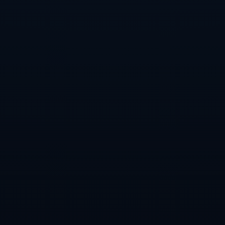
**阿兰与费南多的组合**将成为国足的新希望。两名外
籍球员的加盟，有助于提升球队的整体攻击力。阿兰以
快速的突破和敏锐的射门能力著称，而费南多则以其出
色的控球和传球视野著称。这对双枪在联赛中的表现可
以说是相辅相成，相信他们能够在18强赛中给对手带来
困扰。
## **战术变化：适应新挑战**