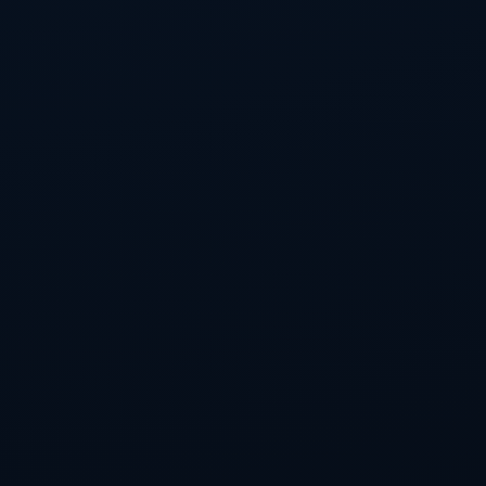
的注意力转向这些年轻球员**，意图通过他们的表现为国安
不仅仅依赖于明星球员的发挥，更需要每一个球员在关键时刻