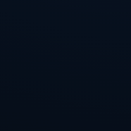
**新人的崛起与伊万的关注**
伊万一直在寻找能够在关键时刻改变比赛走势的新星。张源
的未来奠定坚实的基础。
这样的关注不仅是因为单一的比赛表现，更因为他们在场上
站出来。张源和韩佳奇，正是这样的人才。
**实例分析：情感激励与团队精神的结合**