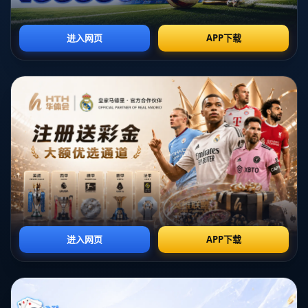
**迪亚斯的快速崛起**
迪亚斯作为一位才华横溢的足球运动员，在场上的表现
多次获得全球球迷的称赞。他的身价飙升至8000万欧
元，并不是偶然，而是他在多个赛季中的优异表现所
致。*在最近的比赛中，他的速度、技术和进球能力使
得他在球队中扮演着关键角色。* 他的成功路程被视为
年轻球员们追求卓越的典范。
**与J罗身价纪录的对比**
在迪亚斯之前，J罗在全球足球圈中已经为哥伦比亚球
员设定了标杆。**J罗的顶峰时期是在他于2014年世界
杯上的表现**，他凭借出色的表现赢得了众多俱乐部的
青睐，最终以8000万欧元的身价转会皇家马德里。迪亚