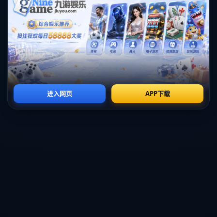
斯如今追平了这一纪录，显示出他在技术和市场价值上
的潜力和实力。
**哥伦比亚球员的国际地位提升**
迪亚斯和J罗的成功并非巧合，而是哥伦比亚足球发展
的缩影。近年来，哥伦比亚在青训体系、球员培养和战
术创新方面取得显著进展。*越来越多的哥伦比亚球员
在欧洲五大联赛中崭露头角，不仅提升了球队的竞争
力，也提升了他们在全球市场的价值。*
**分析：迪亚斯成功的因素**
分析迪亚斯成功的因素，我们发现除了他个人的天赋和
努力，战略选择同样至关重要。转会到拥有激烈竞争环
境的联赛，让他有机会与世界级球员对抗，进一步提高