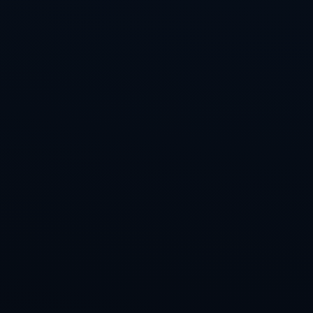
**团队的通力合作**