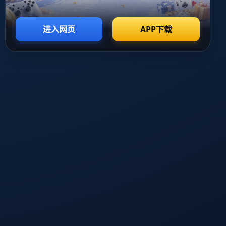
联系我们
。最近的一场比赛，缺少了头号球星吉米·巴特勒的迈阿密热
。
展示了**团队篮球的力量**，还让我们看到了**年轻球