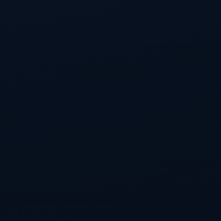
献了多次关键防守和助攻，成为球队取胜的功臣之一。约维奇在