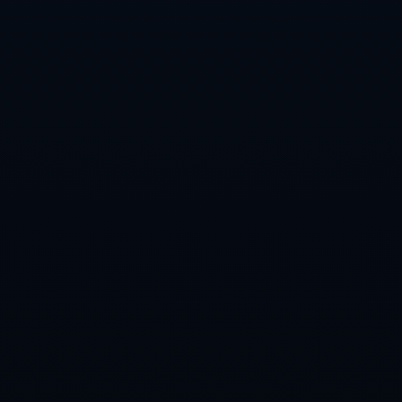
。每位上场球员都清楚自己的角色，积极跑动，寻找机会。团队的齐心协
球员的进攻。
对雄鹿的进攻核心进行了重点盯防。通过**精准的战术执行**，这支残
执行的结晶。
金州勇士队面对如日中天的多伦多猛龙时，因伤缺少了凯文·杜兰特，但靠着
神不可估量的力量**。