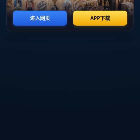
公司简介
产品中心
新闻资讯
行业资讯
公司动态
意甲：亚特兰大以2比3不敌国际米兰
发布时间：2026-07-07T08:29:28+08:00
心弦。这一场由亚特兰大对阵国际米兰的比赛以亚特兰大2比3的失利告
季中的前景。
中的强大竞争力。**国际米兰的锋线**，无疑是本场比赛的亮点。作
体系陷入瘫痪。正是游戏末段那决定性的第三粒进球，彻底**锁定了胜局