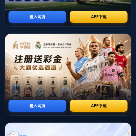
在NBA的舞台上，**每一个球员的成长和蜕变**都备受
关注。今年，犹他爵士队的劳里·马尔卡宁以其突飞猛进
的表现当选为年度进步最快球员，这不仅是他个人职业
生涯的重大成就，也是爵士队史上的首次殊荣。本文将
深入分析马尔卡宁本赛季令人瞩目的变化和进步，以及
这一荣誉对他和球队的意义。
劳里·马尔卡宁，这位芬兰出生的前锋，以**优异的技
术和出色的身高**在场上展现出了超强的统治力。本赛
季，他不仅在得分、篮板和助攻等多项数据上实现了质