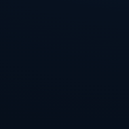
**战术层面**，胡荷韬、韦世豪与费南多的组合，可能
成一个有机的整体。胡荷韬负责中场调度，韦世豪则通过边