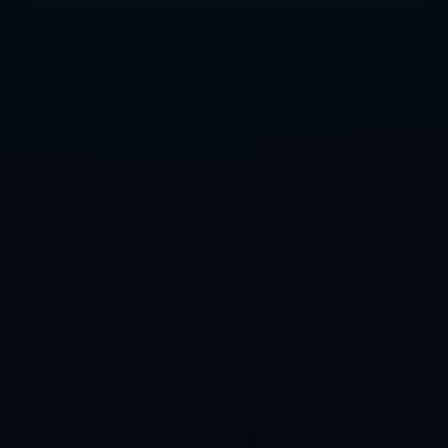
面临巨大的压力，但他通过与教练团队的密切合作以及
心理素质的强化训练，创造了辉煌的成就。学习纳达尔
的经验，阿尔卡拉斯及其教练团队可以从中获取宝贵的
策略，以助其快速成长。
这次失利虽然让阿尔卡拉斯反思自身和教练团队的不
足，但正如每场比赛都是成长的机会，重要的是从中汲
取经验，以更积极的心态迎接未来的挑战。**通过逐步
完善心态和技能，这位网坛新星仍有机会创造属于自己
的辉煌篇章**。