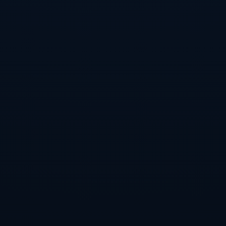
**明星教练团队的应对策略**
显然，阿尔卡拉斯的教练团队需要对比赛的失利进行深
刻反思与调整。他们需要在技战术层面之外，特别注重
心理辅导。通过*模拟心理对抗训练*和*强化心理素质
课程*，将有助于增强选手在比赛中面对失误时的应变