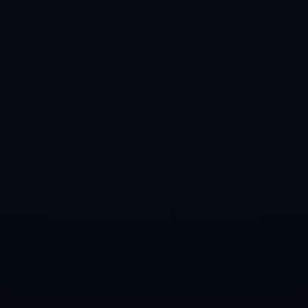
其对球队未来发展的深思熟虑。这样的策略调整无疑将
为拜仁本赛季的征程提供坚实后盾。