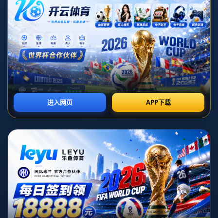
新闻中心
每体：弗里克不希望巴尔德负担过重，计
划给马丁更多机会
发布时间：2026-07-07T08:29:28+08:00
**弗里克的战略调整：平衡巴尔德与马丁的角色**
在现代足球的竞技舞台上，教练的调配策略往往成为球
队胜负的关键所在。根据《每日体育报》的最新报道，
*拜仁慕尼黑*的主教练弗里克正在重新调整球队阵容，
试图在**巴尔德与马丁**之间取得微妙的平衡。这一调