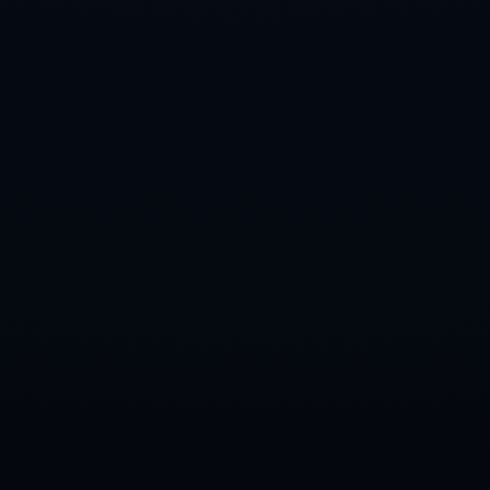
完美结合。他们不仅仅赢得了比赛，更是向全世界的球迷们展示了何谓高水
网站
All Rights by
pg模拟器