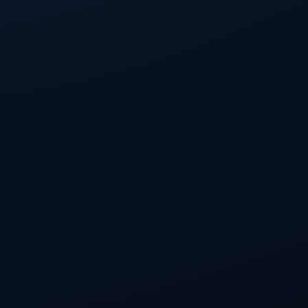
显了曼市的进攻火力，更深度揭示了他们在技战术层面的精密协
抢策略使得诺里奇很难组织有效的反击，比赛节奏完全掌控在
，多次撕破诺里奇的防线，创造出了多个得分机会。而年轻的