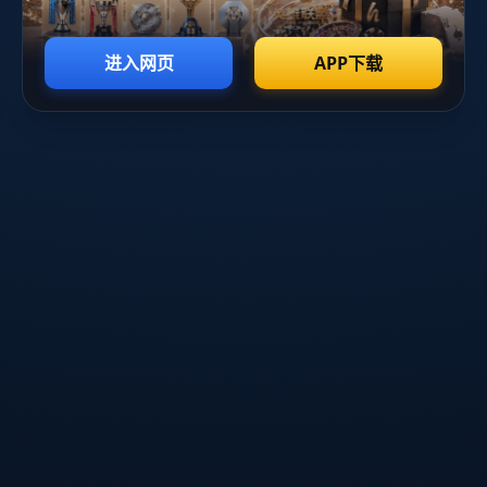
公司简介
产品中心
新闻资讯
行业资讯
公司动态
英超：曼市4比0轻取诺里奇
发布时间：2026-07-07T08:29:28+08:00