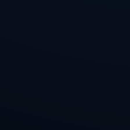
菲尔·福登更是利用其速度和突破能力，对诺里奇的防线形
在比赛进行到第15分钟时，曼市的第一粒进球就为他们打
奇的防线在一瞬间被彻底击溃。**精准定位+团队协作**
不仅仅在进攻端，曼市的**防守稳固**同样值得称道。
员埃德森更是表现稳定，力保球门不失，让对手无从发起有
这场大胜对于曼市而言，不仅仅是一场普通的胜利，更是一种
经过无数场磨合与锤炼后的自然结果。