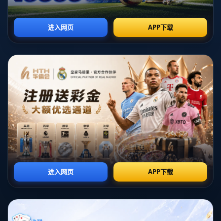
对中国篮球未来的坚定愿景。今天，我们将深入探讨这
一声明背后的意义及其对中国男篮的影响。
#### 周琦与中国男篮的深厚情感
周琦出生于1996年，自幼便展现出出众的篮球天赋。在
他的职业生涯中，无论是在国内联赛还是国际赛事上，
他始终与中国男篮紧密相连。周琦多次代表国家队征战
国际赛事，担任球队核心角色。他的实力让他成为了中