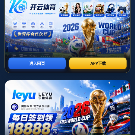
新闻中心
周琦：无论何时何地我都将和中国男篮站
在一起
发布时间：2026-07-07T08:29:28+08:00
### 周琦：无论何时何地我都将和中国男篮站在一起
在中国篮球的历史长河中，周琦无疑是一位备受瞩目的
球员。他不仅在场上的表现出色，更是在精神层面上为
中国男篮注入了活力。**周琦的声明“无论何时何地我
都将和中国男篮站在一起”**不仅是一种承诺，更是他